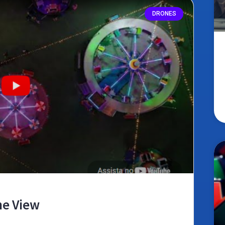
DRONES
ne View