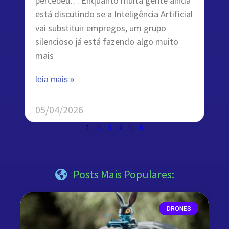
percebeu… Enquanto muita gente ainda
está discutindo se a Inteligência Artificial
vai substituir empregos, um grupo
silencioso já está fazendo algo muito
mais
leia mais »
05/04/2026
1
2
3
4
5
6
Posts Mais Populares:
DRONES