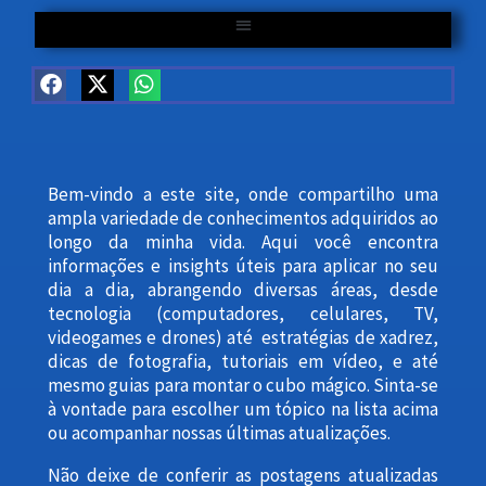
Otimize seu Windows com Scripts Gratuitos | CoelhoDIGITAL
Bem-vindo a este site, onde compartilho uma
ampla variedade de conhecimentos adquiridos ao
longo da minha vida. Aqui você encontra
informações e insights úteis para aplicar no seu
dia a dia, abrangendo diversas áreas, desde
tecnologia (computadores, celulares, TV,
videogames e drones) até estratégias de xadrez,
dicas de fotografia, tutoriais em vídeo, e até
mesmo guias para montar o cubo mágico. Sinta-se
à vontade para escolher um tópico na lista acima
ou acompanhar nossas últimas atualizações.
Não deixe de conferir as postagens atualizadas