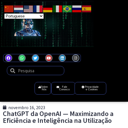
Coel
Tecnologia
que
transforma
ideias
em
futuro
digital
Sobre
Fale
Privacidade
Nós
Conosco
e Cookies
novembro 16, 2023
ChatGPT da OpenAI — Maximizando a
Eficiência e Inteligência na Utilização