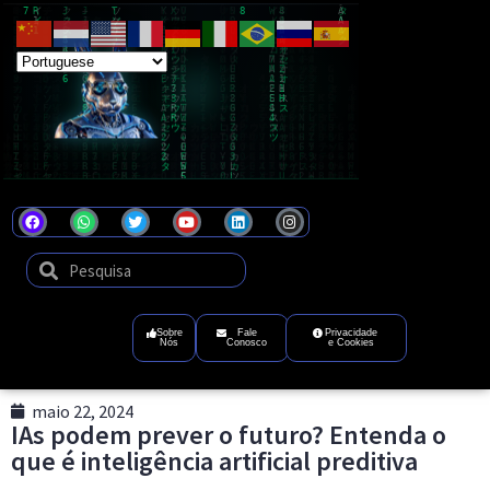
Coel
Tecnologia
que
transforma
ideias
em
futuro
digital
Sobre
Fale
Privacidade
Nós
Conosco
e Cookies
maio 22, 2024
IAs podem prever o futuro? Entenda o
que é inteligência artificial preditiva