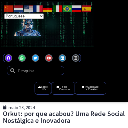
Coel
Tecnologia
que
transforma
ideias
em
futuro
digital
Sobre
Fale
Privacidade
Nós
Conosco
e Cookies
maio 23, 2024
Orkut: por que acabou? Uma Rede Social
Nostálgica e Inovadora