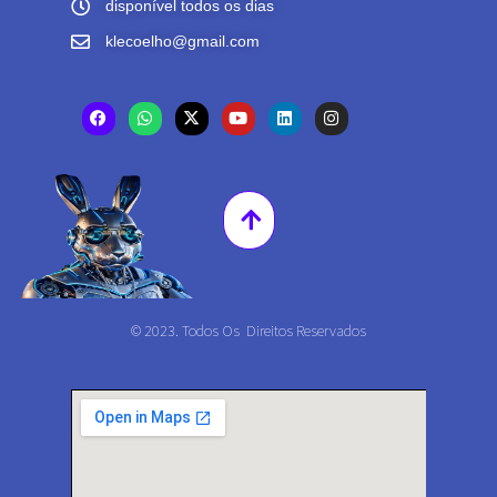
disponível todos os dias
klecoelho@gmail.com
© 2023. Todos Os Direitos Reservados