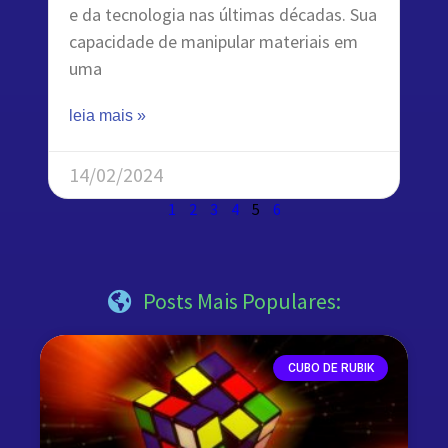
e da tecnologia nas últimas décadas. Sua
capacidade de manipular materiais em
uma
leia mais »
14/02/2024
1
2
3
4
5
6
Posts Mais Populares:
CUBO DE RUBIK