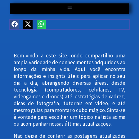
Otimize seu Windows com Scripts Gratuitos | CoelhoDIGITAL
Bem-vindo a este site, onde compartilho uma
ampla variedade de conhecimentos adquiridos ao
longo da minha vida. Aqui você encontra
informações e insights úteis para aplicar no seu
dia a dia, abrangendo diversas áreas, desde
tecnologia (computadores, celulares, TV,
videogames e drones) até estratégias de xadrez,
dicas de fotografia, tutoriais em vídeo, e até
mesmo guias para montar o cubo mágico. Sinta-se
à vontade para escolher um tópico na lista acima
ou acompanhar nossas últimas atualizações.
Não deixe de conferir as postagens atualizadas