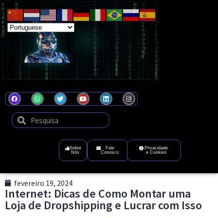
Coel
Tecnologia
que
transforma
ideias
em
futuro
digital
Sobre
Fale
Privacidade
Nós
Conosco
e Cookies
fevereiro 19, 2024
Internet: Dicas de Como Montar uma
Loja de Dropshipping e Lucrar com Isso