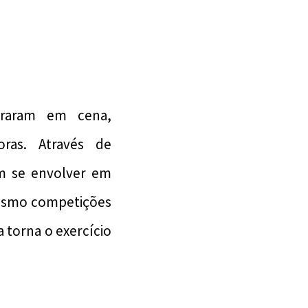
traram em cena,
oras. Através de
em se envolver em
 mesmo competições
torna o exercício