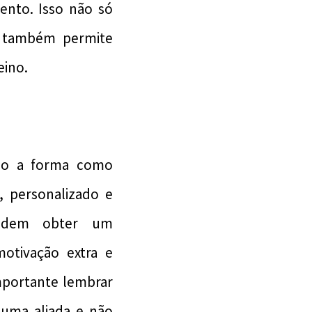
mento. Isso não só
s também permite
eino.
ndo a forma como
, personalizado e
 podem obter um
otivação extra e
mportante lembrar
 uma aliada e não