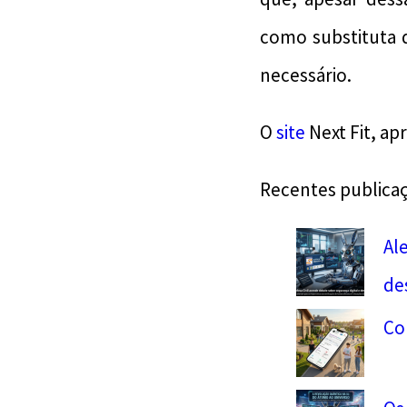
como substituta 
necessário.
O
site
Next Fit, ap
Recentes publica
Al
de
Co