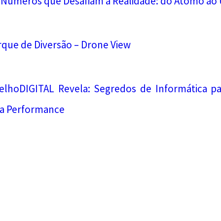
 Números que Desafiam a Realidade: do Átomo ao 
rque de Diversão – Drone View
elhoDIGITAL Revela: Segredos de Informática p
ta Performance