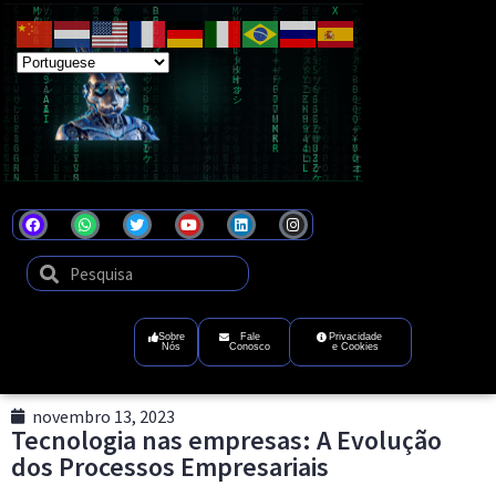
Coel
Tecnologia
que
transforma
ideias
em
futuro
digital
Sobre
Fale
Privacidade
Nós
Conosco
e Cookies
novembro 13, 2023
Tecnologia nas empresas: A Evolução
dos Processos Empresariais