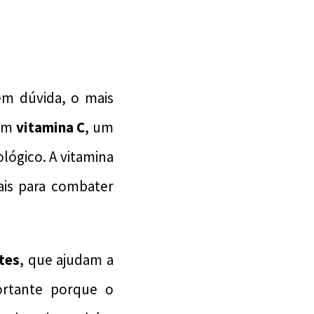
em dúvida, o mais
 em
vitamina C
, um
lógico. A vitamina
ais para combater
tes
, que ajudam a
portante porque o