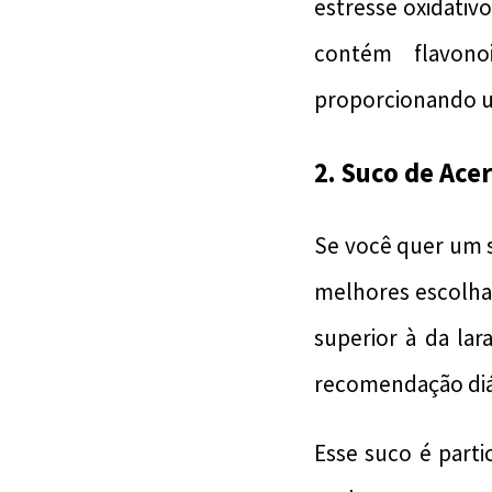
estresse oxidativ
contém flavonoi
proporcionando u
2. Suco de Ac
Se você quer um s
melhores escolha
superior à da la
recomendação diár
Esse suco é parti