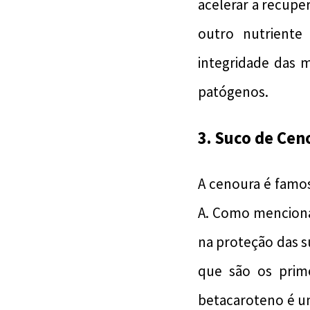
acelerar a recupe
outro nutriente
integridade das 
patógenos.
3. Suco de Ce
A cenoura é famos
A. Como menciona
na proteção das su
que são os prime
betacaroteno é um