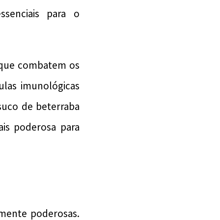
ssenciais para o
 que combatem os
lulas imunológicas
suco de beterraba
is poderosa para
amente poderosas.