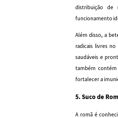
distribuição de
funcionamento id
Além disso, a be
radicais livres n
saudáveis e pron
também contém v
fortalecer a imun
5. Suco de Ro
A romã é conheci