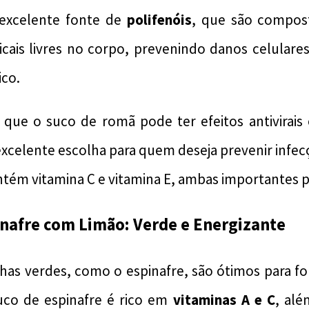
excelente fonte de
polifenóis
, que são compos
dicais livres no corpo, prevenindo danos celulare
ico.
que o suco de romã pode ter efeitos antivirais e
celente escolha para quem deseja prevenir infecç
ém vitamina C e vitamina E, ambas importantes p
inafre com Limão: Verde e Energizante
lhas verdes, como o espinafre, são ótimos para fo
uco de espinafre é rico em
vitaminas A e C
, alé