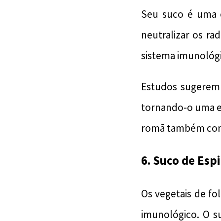
Seu suco é uma 
neutralizar os ra
sistema imunológ
Estudos sugerem 
tornando-o uma ex
romã também cont
6. Suco de Esp
Os vegetais de fo
imunológico. O s