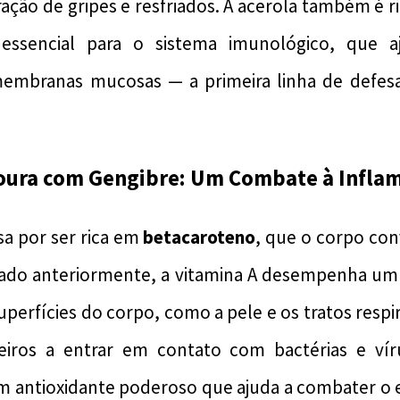
ração de gripes e resfriados. A acerola também é 
 essencial para o sistema imunológico, que 
membranas mucosas — a primeira linha de defes
noura com Gengibre: Um Combate à Infla
a por ser rica em
betacaroteno
, que o corpo co
do anteriormente, a vitamina A desempenha um
perfícies do corpo, como a pele e os tratos respir
iros a entrar em contato com bactérias e vír
 antioxidante poderoso que ajuda a combater o e