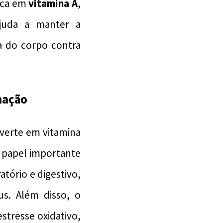
rica em
vitamina A
,
ajuda a manter a
a do corpo contra
mação
nverte em vitamina
 papel importante
atório e digestivo,
us. Além disso, o
stresse oxidativo,