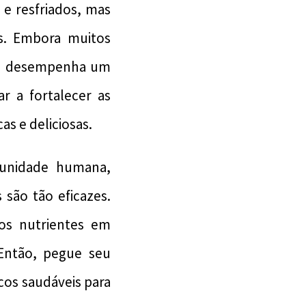
e resfriados, mas
s. Embora muitos
ção desempenha um
r a fortalecer as
s e deliciosas.
munidade humana,
 são tão eficazes.
os nutrientes em
 Então, pegue seu
cos saudáveis para