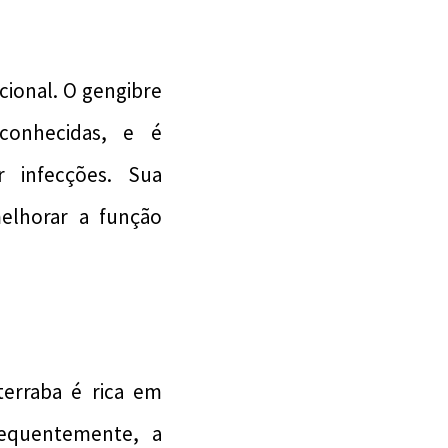
ional. O gengibre
nhecidas, e é
r infecções. Sua
elhorar a função
erraba é rica em
equentemente, a