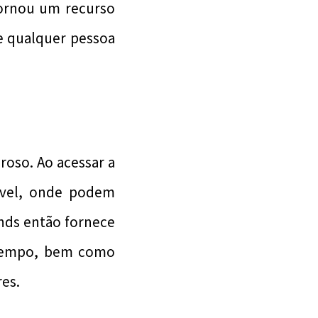
tornou um recurso
 e qualquer pessoa
oso. Ao acessar a
ável, onde podem
ends então fornece
 tempo, bem como
res.