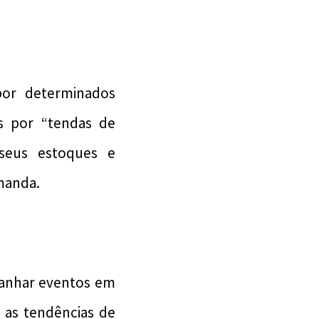
por determinados
s por “tendas de
seus estoques e
manda.
panhar eventos em
 as tendências de