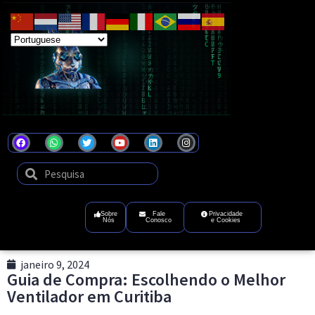
Coel
Tecnologia
que
transforma
ideias
em
futuro
digital
Sobre
Fale
Privacidade
Nós
Conosco
e Cookies
janeiro 9, 2024
Guia de Compra: Escolhendo o Melhor
Ventilador em Curitiba