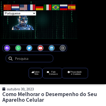
Coel
Tecnologia
que
transforma
ideias
em
futuro
digital
Sobre
Fale
Privacidade
Nós
Conosco
e Cookies
outubro 30, 2023
Como Melhorar o Desempenho do Seu
Aparelho Celular