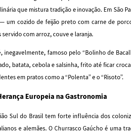
inária que mistura tradição e inovação. Em São Pa
 — um cozido de feijão preto com carne de porco,
 servido com arroz, couve e laranja.
 é, inegavelmente, famoso pelo “Bolinho de Bacal
do, batata, cebola e salsinha, frito até ficar croca
dentes em pratos como a “Polenta” e o “Risoto”.
 Herança Europeia na Gastronomia
gião Sul do Brasil tem forte influência dos colon
talianos e alemães. O Churrasco Gaúcho é uma tra