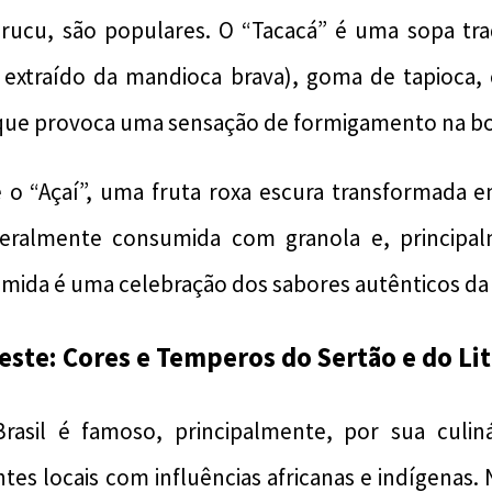
arucu, são populares. O “Tacacá” é uma sopa trad
 extraído da mandioca brava), goma de tapioca,
 que provoca uma sensação de formigamento na bo
 o “Açaí”, uma fruta roxa escura transformada e
 geralmente consumida com granola e, principal
omida é uma celebração dos sabores autênticos da
este: Cores e Temperos do Sertão e do Lit
asil é famoso, principalmente, por sua culiná
es locais com influências africanas e indígenas. N