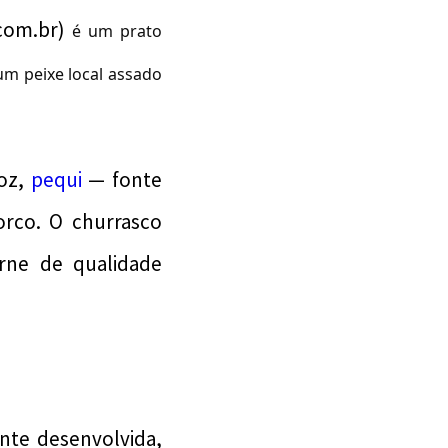
com.br)
é um prato
um peixe local assado
roz,
pequi
— fonte
orco. O churrasco
ne de qualidade
nte desenvolvida,