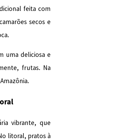
icional feita com
 camarões secos e
ca.
m uma deliciosa e
mente, frutas. Na
 Amazônia.
oral
ria vibrante, que
o litoral, pratos à