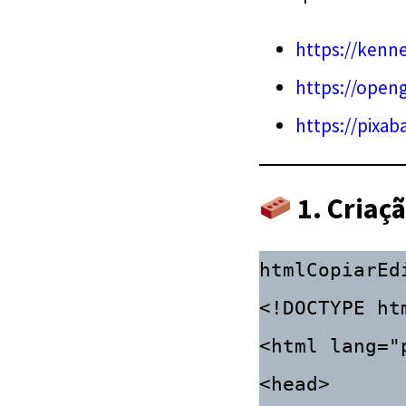
https://kenne
https://open
https://pixab
1.
Criaç
htmlCopiarEd
<!DOCTYPE htm
<html lang="p
<head>
