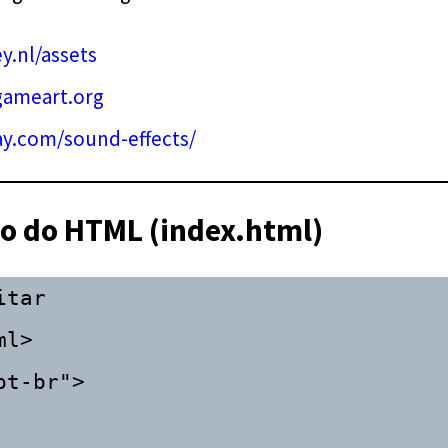
y.nl/assets
gameart.org
ay.com/sound-effects/
ão do HTML (index.html)
itar
l>

t-br">
