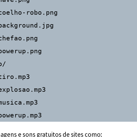
coelho-robo.png

background.jpg

hefao.png

owerup.png

/

iro.mp3

explosao.mp3

usica.mp3

agens e sons gratuitos de sites como: