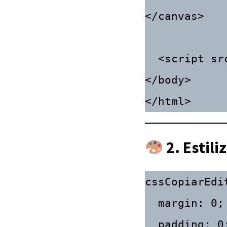
</canvas>

  <script src="game.js"></script>

</body>

2.
Estili
cssCopiarEdi
  margin: 0;

  padding: 0;
