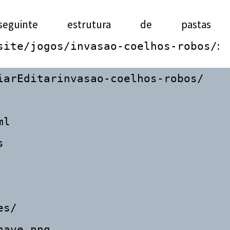
guinte estrutura de pastas
:
site/jogos/invasao-coelhos-robos/
iarEditar
invasao-coelhos-robos/

l



s/

ave.png
