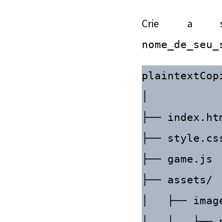
Crie a se
nome_de_seu_
plaintextCop
│

├── index.htm
├── style.css
├── game.js

├── assets/

│   ├── image
│   │   ├── n