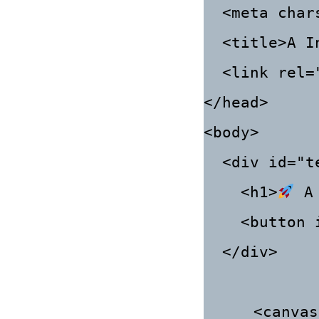
  <meta charset="UTF-8">

  <title>A Invasão dos Coelhos Robôs</title>

  <link rel="stylesheet" href="style.css">

</head>

<body>

  <div id="tela-inicial">

    <h1>
 A
    <button id="btn-jogar">Jogar</button>

  </div>

  <canvas id="gameCanvas" width="800" height="600">