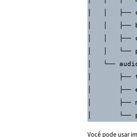
│   │   ├── 
│   │   ├── 
│   │   ├── c
│   │   └── p
│   └── audio
│       ├── t
│       ├── 
│       ├── m
Você pode usar im