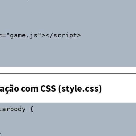
zação com CSS (style.css)
tar
body {
