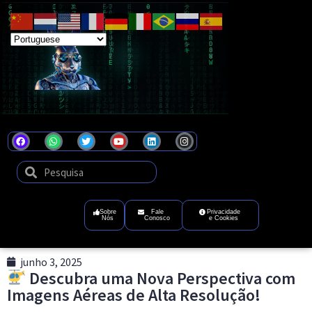
Coel
Tecnologia
que
transforma
ideias
em
futuro
digital
Sobre
Fale
Privacidade
Nós
Conosco
e Cookies
junho 3, 2025
Descubra uma Nova Perspectiva com
Imagens Aéreas de Alta Resolução!