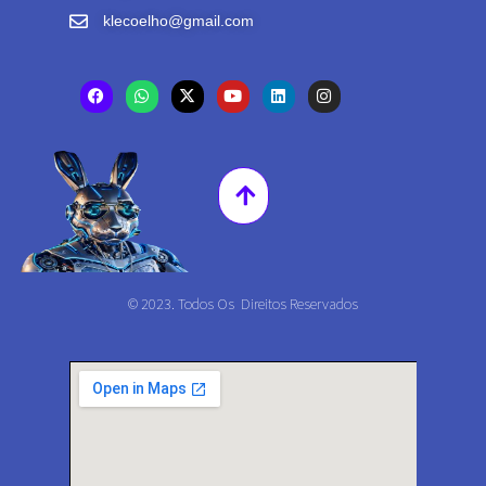
klecoelho@gmail.com
© 2023. Todos Os Direitos Reservados