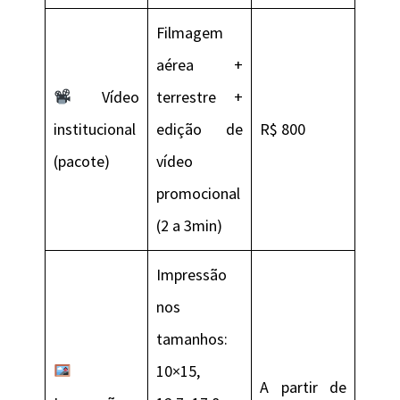
Filmagem
aérea +
Vídeo
terrestre +
institucional
edição de
R$ 800
(pacote)
vídeo
promocional
(2 a 3min)
Impressão
nos
tamanhos:
10×15,
A partir de