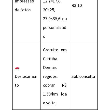
Impressão
12,7×17,8,
R$ 10
de fotos
20×25,
27,9×35,6 ou
personalizad
o
Gratuito em
Curitiba.
Demais
Deslocamen
regiões:
Sob consulta
to
cobrar R$
1,50/km ida
e volta