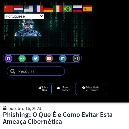
Coel
Tecnologia
que
transforma
ideias
em
futuro
digital
Sobre
Fale
Privacidade
Nós
Conosco
e Cookies
outubro 16, 2023
Phishing: O Que É e Como Evitar Esta
Ameaça Cibernética