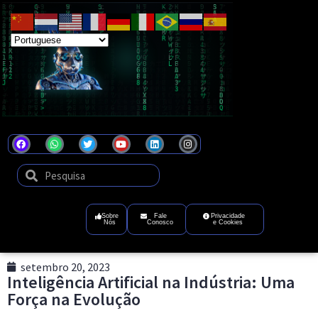
Coel
Tecnologia
que
transforma
ideias
em
futuro
digital
Sobre
Fale
Privacidade
Nós
Conosco
e Cookies
setembro 20, 2023
Inteligência Artificial na Indústria: Uma
Força na Evolução