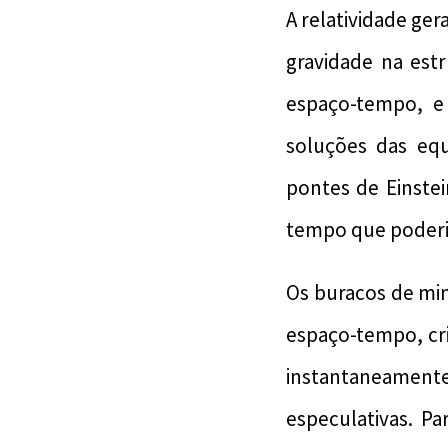
A relatividade ger
gravidade na est
espaço-tempo, e
soluções das eq
pontes de Einstei
tempo que poderia
Os buracos de mi
espaço-tempo, cr
instantaneame
especulativas. P