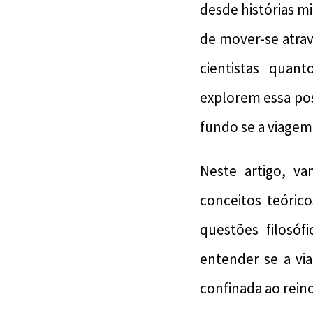
desde histórias mi
de mover-se atra
cientistas quan
explorem essa pos
fundo se a viage
Neste artigo, v
conceitos teórico
questões filosóf
entender se a v
confinada ao reino