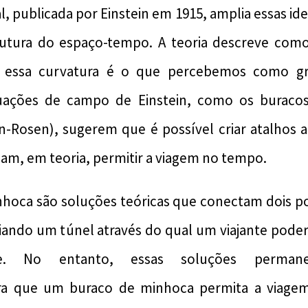
al, publicada por Einstein em 1915, amplia essas ide
rutura do espaço-tempo. A teoria descreve com
 essa curvatura é o que percebemos como gr
uações de campo de Einstein, como os buraco
n-Rosen), sugerem que é possível criar atalhos 
m, em teoria, permitir a viagem no tempo.
nhoca são soluções teóricas que conectam dois po
iando um túnel através do qual um viajante poder
nte. No entanto, essas soluções perman
ara que um buraco de minhoca permita a viage