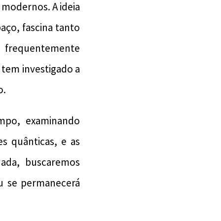
a modernos. A ideia
ço, fascina tanto
a frequentemente
 tem investigado a
o.
empo, examinando
es quânticas, e as
rnada, buscaremos
u se permanecerá