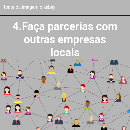
fonte da imagem pixabay
4.Faça parcerias com
outras empresas
locais