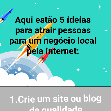
Aqui estão 5 ideias
para atrair pessoas
para um negócio local
pela internet:
1.Crie um site ou blog
de qualidade